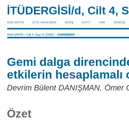
İTÜDERGİSİ/d, Cilt 4, S
ANA SAYFA
SİTE HAKKINDA
GIRIŞ
KAYIT
ARA
GÜNCEL
ANA SAYFA
>
Cilt 4, Sayı 6 (2005)
>
DANIŞMAN
Gemi dalga direncind
etkilerin hesaplamalı
Devrim Bülent DANIŞMAN, Ömer
Özet