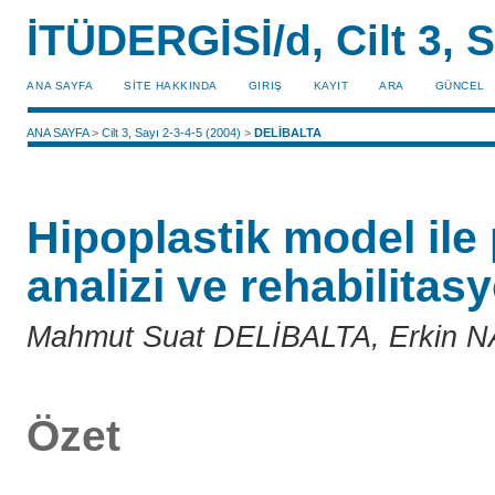
İTÜDERGİSİ/d, Cilt 3, S
ANA SAYFA
SİTE HAKKINDA
GIRIŞ
KAYIT
ARA
GÜNCEL
ANA SAYFA
>
Cilt 3, Sayı 2-3-4-5 (2004)
>
DELİBALTA
Hipoplastik model ile 
analizi ve rehabilitas
Mahmut Suat DELİBALTA, Erkin 
Özet