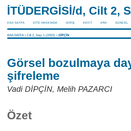
İTÜDERGİSİ/d, Cilt 2, S
ANA SAYFA
SİTE HAKKINDA
GIRIŞ
KAYIT
ARA
GÜNCEL
ANA SAYFA
>
Cilt 2, Sayı 1 (2003)
>
DİPÇİN
Görsel bozulmaya daya
şifreleme
Vadi DİPÇİN, Melih PAZARCI
Özet