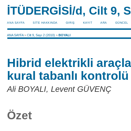
İTÜDERGİSİ/d, Cilt 9, S
ANA SAYFA
SİTE HAKKINDA
GIRIŞ
KAYIT
ARA
GÜNCEL
ANA SAYFA
>
Cilt 9, Sayı 2 (2010)
>
BOYALI
Hibrid elektrikli araç
kural tabanlı kontrolü
Ali BOYALI, Levent GÜVENÇ
Özet