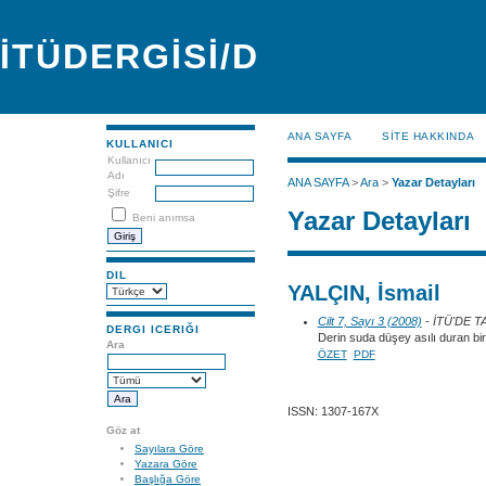
İTÜDERGİSİ/D
ANA SAYFA
SİTE HAKKINDA
KULLANICI
Kullanıcı
Adı
ANA SAYFA
>
Ara
>
Yazar Detayları
Şifre
Yazar Detayları
Beni anımsa
DIL
YALÇIN, İsmail
Cilt 7, Sayı 3 (2008)
- İTÜ'DE 
DERGI ICERIĞI
Derin suda düşey asılı duran bir
Ara
ÖZET
PDF
ISSN: 1307-167X
Göz at
Sayılara Göre
Yazara Göre
Başlığa Göre