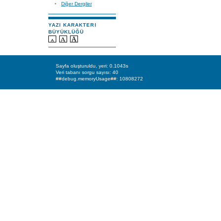
Diğer Dergiler
YAZI KARAKTERI
BÜYÜKLÜĞÜ
Sayfa oluşturuldu, yeri: 0.1043s
Veri tabanı sorgu sayısı: 40
##debug.memoryUsage##: 10808272