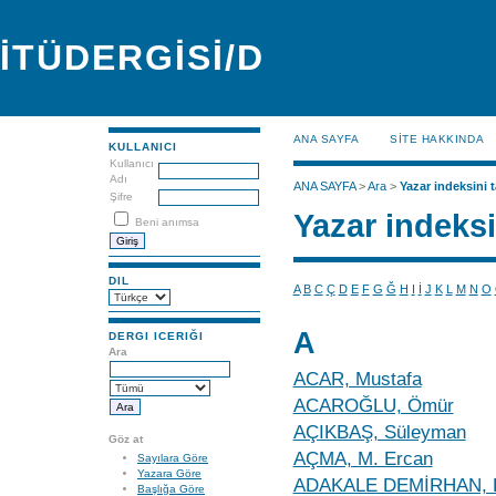
İTÜDERGİSİ/D
ANA SAYFA
SİTE HAKKINDA
KULLANICI
Kullanıcı
Adı
ANA SAYFA
>
Ara
>
Yazar indeksini t
Şifre
Yazar indeksi
Beni anımsa
DIL
A
B
C
Ç
D
E
F
G
Ğ
H
I
İ
J
K
L
M
N
O
A
DERGI ICERIĞI
Ara
ACAR, Mustafa
ACAROĞLU, Ömür
AÇIKBAŞ, Süleyman
Göz at
AÇMA, M. Ercan
Sayılara Göre
Yazara Göre
ADAKALE DEMİRHAN, Fa
Başlığa Göre