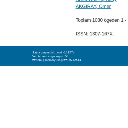
AKGİRAY, Ömer
Toplam 1080 ögeden 1 
ISSN: 1307-167X
Sayfa oluşturuldu, yeri: 0.1357s
Veri tabanı sorgu sayısı: 50
##debug.memoryUsage##: 9712544