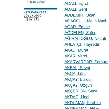
Diğer Dergiler
ADALI, Eşref
ADALI, Şerif
YAZI KARAKTERI
ADDEMİR, Okan
BÜYÜKLÜĞÜ
AĞAOĞLU, Melih Naci
AĞAR, Emine
AĞDELEN, Zafer
AĞIRALİOĞLU, Necati
AHLATÇI, Hayrettin
AKAD, Murat
AKAR, Varol
AKARVARDAR, Samura
AKBAL, Sevgi
AKÇA, Lütfi
AKÇAY, Burcu
AKÇAY, Özgün
AKÇER ÖN, Sena
AKDAĞ, Ünal
AKDUMAN, İbrahim
AKGERMAN, Nilay