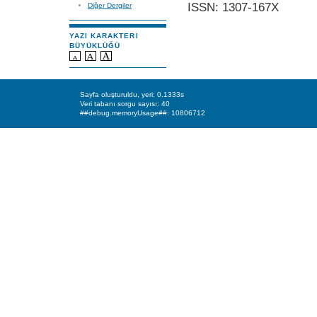
ISSN: 1307-167X
Diğer Dergiler
YAZI KARAKTERI
BÜYÜKLÜĞÜ
Sayfa oluşturuldu, yeri: 0.1333s
Veri tabanı sorgu sayısı: 40
##debug.memoryUsage##: 10806712