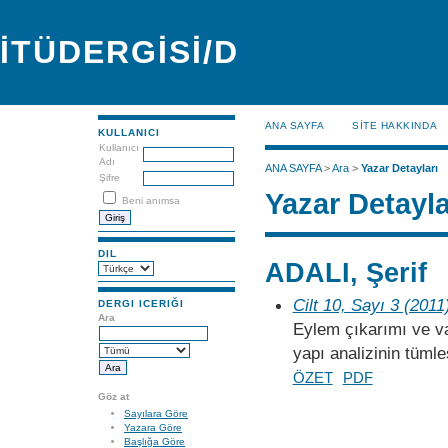
İTÜDERGİSİ/D
ANA SAYFA
SİTE HAKKINDA
KULLANICI
Kullanıcı
Adı
ANA SAYFA
>
Ara
>
Yazar Detayları
Şifre
Yazar Detayla
Beni anımsa
DIL
ADALI, Şerif
Cilt 10, Sayı 3 (2011
DERGI ICERIĞI
Ara
Eylem çıkarımı ve var
yapı analizinin tümle
ÖZET
PDF
Göz at
Sayılara Göre
Yazara Göre
Başlığa Göre