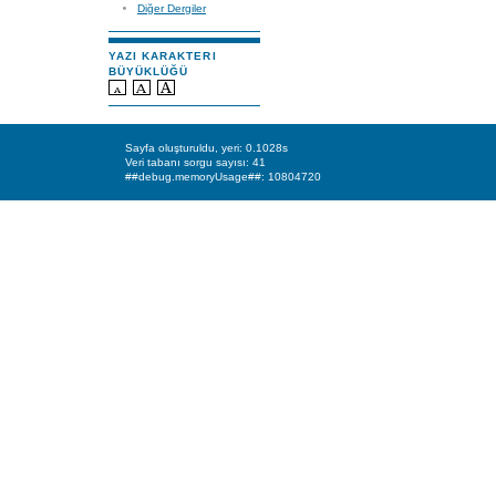
Diğer Dergiler
YAZI KARAKTERI
BÜYÜKLÜĞÜ
Sayfa oluşturuldu, yeri: 0.1028s
Veri tabanı sorgu sayısı: 41
##debug.memoryUsage##: 10804720