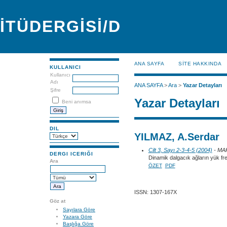
İTÜDERGİSİ/D
ANA SAYFA
SİTE HAKKINDA
KULLANICI
Kullanıcı
Adı
ANA SAYFA
>
Ara
>
Yazar Detayları
Şifre
Yazar Detayları
Beni anımsa
DIL
YILMAZ, A.Serdar
Cilt 3, Sayı 2-3-4-5 (2004)
- MA
DERGI ICERIĞI
Dinamik dalgacık ağların yük f
Ara
ÖZET
PDF
ISSN: 1307-167X
Göz at
Sayılara Göre
Yazara Göre
Başlığa Göre