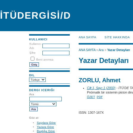
İTÜDERGİSİ/D
ANA SAYFA
SİTE HAKKINDA
KULLANICI
Kullanıcı
Adı
ANA SAYFA
>
Ara
>
Yazar Detayları
Şifre
Yazar Detayları
Beni anımsa
DIL
ZORLU, Ahmet
Cilt 1, Sayı 1 (2002)
- İTÜ'DE 
DERGI ICERIĞI
Pnömatik bir sistemin piston di
Ara
ÖZET
PDF
ISSN: 1307-167X
Göz at
Sayılara Göre
Yazara Göre
Başlığa Göre