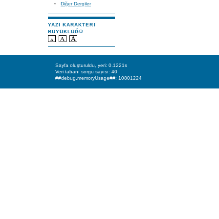
Diğer Dergiler
YAZI KARAKTERI
BÜYÜKLÜĞÜ
Sayfa oluşturuldu, yeri: 0.1221s
Veri tabanı sorgu sayısı: 40
##debug.memoryUsage##: 10801224