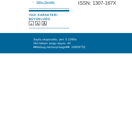
ISSN: 1307-167X
Diğer Dergiler
YAZI KARAKTERI
BÜYÜKLÜĞÜ
Sayfa oluşturuldu, yeri: 0.1090s
Veri tabanı sorgu sayısı: 40
##debug.memoryUsage##: 10808752