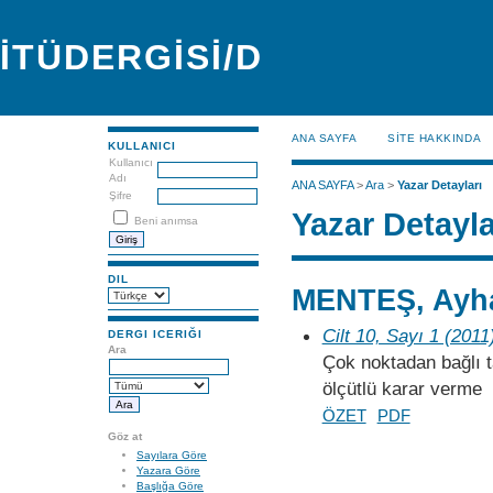
İTÜDERGİSİ/D
ANA SAYFA
SİTE HAKKINDA
KULLANICI
Kullanıcı
Adı
ANA SAYFA
>
Ara
>
Yazar Detayları
Şifre
Yazar Detayla
Beni anımsa
DIL
MENTEŞ, Ayh
Cilt 10, Sayı 1 (2011
DERGI ICERIĞI
Ara
Çok noktadan bağlı 
ölçütlü karar verme
ÖZET
PDF
Göz at
Sayılara Göre
Yazara Göre
Başlığa Göre