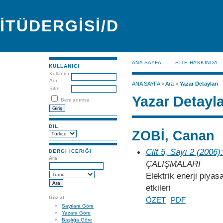
İTÜDERGİSİ/D
ANA SAYFA
SİTE HAKKINDA
KULLANICI
Kullanıcı
Adı
ANA SAYFA
>
Ara
>
Yazar Detayları
Şifre
Yazar Detayla
Beni anımsa
DIL
ZOBİ, Canan
Cilt 5, Sayı 2 (2006)
DERGI ICERIĞI
Ara
ÇALIŞMALARI
Elektrik enerji piyas
etkileri
Göz at
ÖZET
PDF
Sayılara Göre
Yazara Göre
Başlığa Göre