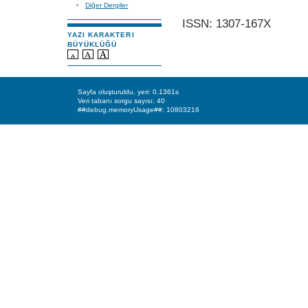
Diğer Dergiler
ISSN: 1307-167X
YAZI KARAKTERI
BÜYÜKLÜĞÜ
Sayfa oluşturuldu, yeri: 0.1361s
Veri tabanı sorgu sayısı: 40
##debug.memoryUsage##: 10803216