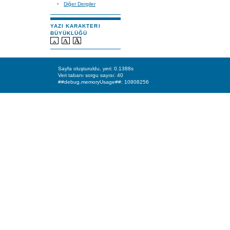
Diğer Dergiler
YAZI KARAKTERI
BÜYÜKLÜĞÜ
Sayfa oluşturuldu, yeri: 0.1388s
Veri tabanı sorgu sayısı: 40
##debug.memoryUsage##: 10808256