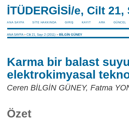
İTÜDERGİSİ/e, Cilt 21, 
ANA SAYFA
SİTE HAKKINDA
GIRIŞ
KAYIT
ARA
GÜNCEL
ANA SAYFA
>
Cilt 21, Sayı 2 (2011)
>
BİLGİN GÜNEY
Karma bir balast suyu
elektrokimyasal tekno
Ceren BİLGİN GÜNEY, Fatma Y
Özet