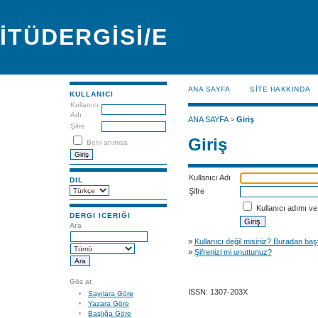
İTÜDERGİSİ/E
ANA SAYFA
SİTE HAKKINDA
KULLANICI
Kullanıcı
Adı
ANA SAYFA
>
Giriş
Şifre
Giriş
Beni anımsa
Kullanıcı Adı
DIL
Şifre
Kullanıcı adımı ve 
DERGI ICERIĞI
Ara
»
Kullanıcı değil misiniz? Buradan baş
»
Şifrenizi mi unuttunuz?
Göz at
ISSN: 1307-203X
Sayılara Göre
Yazara Göre
Başlığa Göre