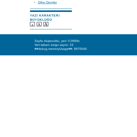
Diğer Dergiler
YAZI KARAKTERI
BÜYÜKLÜĞÜ
Sayfa oluşturuldu, yeri: 0.0689s
Veri tabanı sorgu sayısı: 23
##debug.memoryUsage##: 8970040