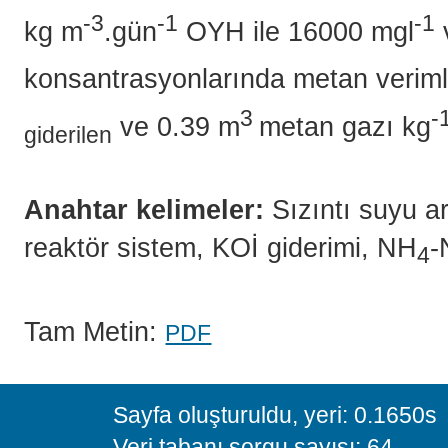
-3
-1
-1
kg m
.gün
OYH ile 16000 mgl
konsantrasyonlarında metan veriml
3
-
ve 0.39 m
metan gazı kg
giderilen
Anahtar kelimeler:
Sızıntı suyu ar
reaktör sistem, KOİ giderimi, NH
-
4
Tam Metin:
PDF
Sayfa oluşturuldu, yeri: 0.1650s
Veri tabanı sorgu sayısı: 64