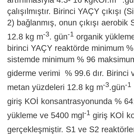
çalışılmıştır. Birinci YAÇY çıkışı 
2) bağlanmış, onun çıkışı aerobik S
-3
-1
12.8 kg m
. gün
organik yükleme
birinci YAÇY reaktörde minimum 
sistemde minimum % 96 maksimum
giderme verimi % 99.6 dır. Birinci
-3
-1
metan yüzdeleri 12.8 kg m
.gün
giriş KOİ konsantrasyonunda % 64
-1
yükleme ve 5400 mgl
giriş KOİ k
gerçekleşmiştir. S1 ve S2 reaktörler