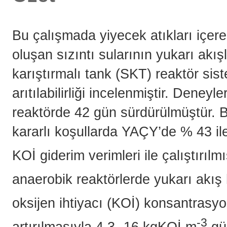
Bu çalışmada yiyecek atıkları içer
oluşan sızıntı sularının yukarı akı
karıştırmalı tank (SKT) reaktör sis
arıtılabilirliği incelenmiştir. Deney
reaktörde 42 gün sürdürülmüştür. 
kararlı koşullarda YAÇY’de % 43 i
KOİ giderim verimleri ile çalıştırılm
anaerobik reaktörlerde yukarı akış 
oksijen ihtiyacı (KOİ) konsantrasy
-3
artırılmasıyla 4.3- 16 kgKOİ.m
.g