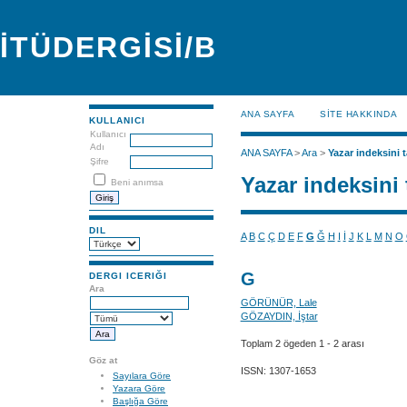
İTÜDERGİSİ/B
ANA SAYFA
SİTE HAKKINDA
KULLANICI
Kullanıcı
Adı
ANA SAYFA
>
Ara
>
Yazar indeksini t
Şifre
Yazar indeksini 
Beni anımsa
DIL
A
B
C
Ç
D
E
F
G
Ğ
H
I
İ
J
K
L
M
N
O
G
DERGI ICERIĞI
Ara
GÖRÜNÜR, Lale
GÖZAYDIN, İştar
Toplam 2 ögeden 1 - 2 arası
Göz at
ISSN: 1307-1653
Sayılara Göre
Yazara Göre
Başlığa Göre