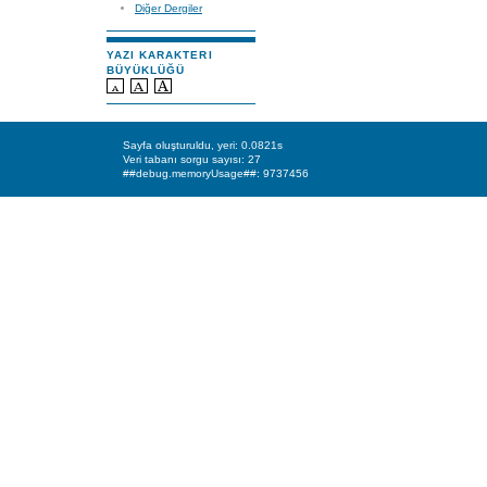
Diğer Dergiler
YAZI KARAKTERI
BÜYÜKLÜĞÜ
Sayfa oluşturuldu, yeri: 0.0821s
Veri tabanı sorgu sayısı: 27
##debug.memoryUsage##: 9737456