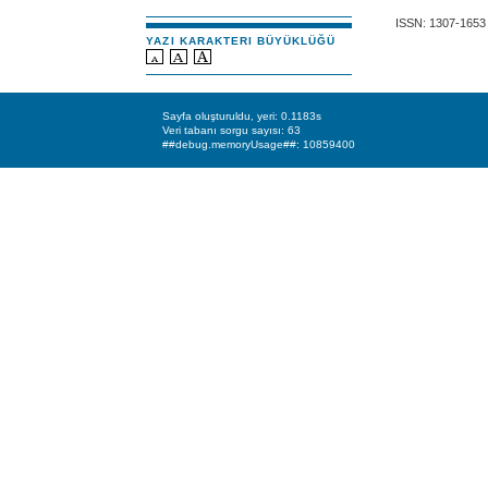
ISSN: 1307-1653
YAZI KARAKTERI BÜYÜKLÜĞÜ
Sayfa oluşturuldu, yeri: 0.1183s
Veri tabanı sorgu sayısı: 63
##debug.memoryUsage##: 10859400