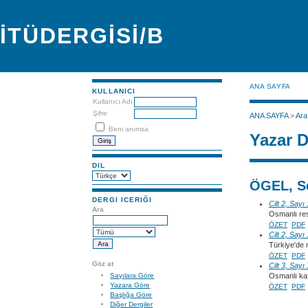
İTÜDERGİSİ/B
ANA SAYFA
KULLANICI
Kullanıcı Adı
Şifre
ANA SAYFA
>
Ara
Beni anımsa
Yazar D
DIL
ÖGEL, S
DERGI ICERIĞI
Cilt 2, Sayı
Ara
Osmanlı res
ÖZET
PDF
Cilt 2, Sayı
Türkiye'de m
ÖZET
PDF
Göz at
Cilt 3, Sayı
Sayılara Göre
Osmanlı kafta
Yazara Göre
ÖZET
PDF
Başlığa Göre
Diğer Dergiler