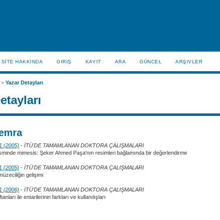
SİTE HAKKINDA
GIRIŞ
KAYIT
ARA
GÜNCEL
ARŞIVLER
>
Yazar Detayları
etayları
emra
 1 (2005)
- İTÜ'DE TAMAMLANAN DOKTORA ÇALIŞMALARI
minde mimesis: Şeker Ahmed Paşa'nın resimleri bağlamında bir değerlendirme
 1 (2005)
- İTÜ'DE TAMAMLANAN DOKTORA ÇALIŞMALARI
üzeciliğin gelişimi
 1 (2006)
- İTÜ'DE TAMAMLANAN DOKTORA ÇALIŞMALARI
nları ile entarilerinin farkları ve kullanılışları