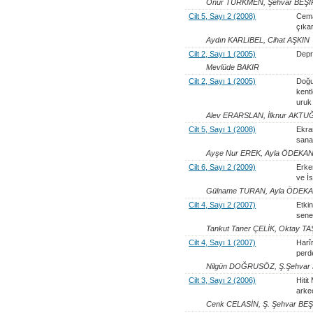
Onur TÜRKMEN, Şehvar BEŞ
Cilt 5, Sayı 2 (2008)
Cema
çıkar
Aydın KARLIBEL, Cihat AŞKIN
Cilt 2, Sayı 1 (2005)
Depre
Mevlüde BAKIR
Cilt 2, Sayı 1 (2005)
Doğu
kent
uruk
Alev ERARSLAN, İlknur AKTU
Cilt 5, Sayı 1 (2008)
Ekra
sana
Ayşe Nur EREK, Ayla ÖDEKA
Cilt 6, Sayı 2 (2009)
Erke
ve İs
Gülname TURAN, Ayla ÖDEK
Cilt 4, Sayı 2 (2007)
Etki
sene
Tankut Taner ÇELİK, Oktay TA
Cilt 4, Sayı 1 (2007)
Harî
perd
Nilgün DOĞRUSÖZ, Ş.Şehvar
Cilt 3, Sayı 2 (2006)
Hiti
arkeo
Cenk CELASİN, Ş. Şehvar B