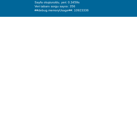
Sayfa oluşturuldu, yeri: 0.3459s
Veri tabanı sorgu sayısı: 356
##debug.memoryUsage##: 10923336