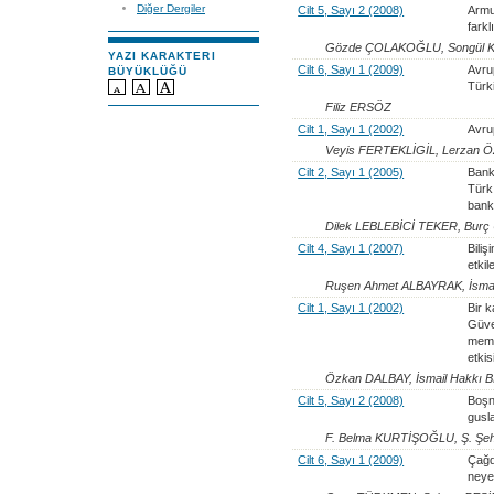
Diğer Dergiler
Cilt 5, Sayı 2 (2008)
Armud
farkl
Gözde ÇOLAKOĞLU, Songül
YAZI KARAKTERI
Cilt 6, Sayı 1 (2009)
Avru
BÜYÜKLÜĞÜ
Türk
Filiz ERSÖZ
Cilt 1, Sayı 1 (2002)
Avrup
Veyis FERTEKLİGİL, Lerzan 
Cilt 2, Sayı 1 (2005)
Bank
Türk
bank
Dilek LEBLEBİCİ TEKER, Bur
Cilt 4, Sayı 1 (2007)
Biliş
etki
Ruşen Ahmet ALBAYRAK, İsmai
Cilt 1, Sayı 1 (2002)
Bir 
Güve
memn
etkis
Özkan DALBAY, İsmail Hakkı 
Cilt 5, Sayı 2 (2008)
Boşn
gusl
F. Belma KURTİŞOĞLU, Ş. Şe
Cilt 6, Sayı 1 (2009)
Çağd
neye