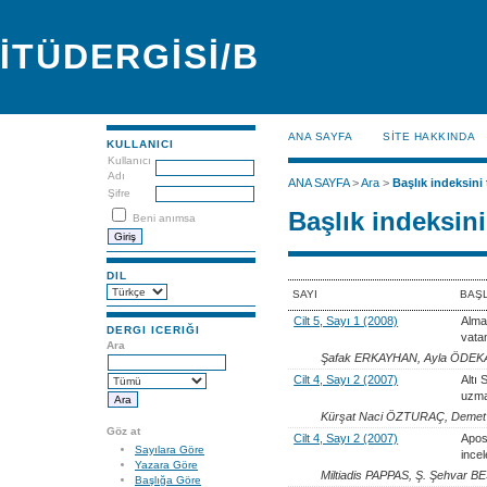
İTÜDERGİSİ/B
ANA SAYFA
SİTE HAKKINDA
KULLANICI
Kullanıcı
Adı
ANA SAYFA
>
Ara
>
Başlık indeksini 
Şifre
Başlık indeksini
Beni anımsa
DIL
SAYI
BAŞ
Cilt 5, Sayı 1 (2008)
Alma
DERGI ICERIĞI
vata
Ara
Şafak ERKAYHAN, Ayla ÖDEK
Cilt 4, Sayı 2 (2007)
Altı 
uzma
Kürşat Naci ÖZTURAÇ, Deme
Göz at
Cilt 4, Sayı 2 (2007)
Apost
Sayılara Göre
ince
Yazara Göre
Miltiadis PAPPAS, Ş. Şehvar 
Başlığa Göre