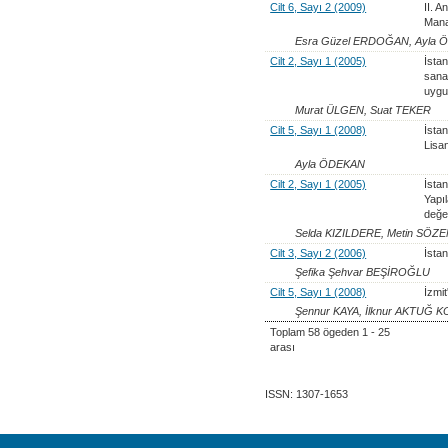
Cilt 6, Sayı 2 (2009)
II. 
Mana
Esra Güzel ERDOĞAN, Ayla 
Cilt 2, Sayı 1 (2005)
İsta
sanay
uygu
Murat ÜLGEN, Suat TEKER
Cilt 5, Sayı 1 (2008)
İstan
Lisa
Ayla ÖDEKAN
Cilt 2, Sayı 1 (2005)
İsta
Yapıl
değe
Selda KIZILDERE, Metin SÖZE
Cilt 3, Sayı 2 (2006)
İstan
Şefika Şehvar BEŞİROĞLU
Cilt 5, Sayı 1 (2008)
İzmit
Şennur KAYA, İlknur AKTUĞ K
Toplam 58 ögeden 1 - 25
arası
ISSN: 1307-1653