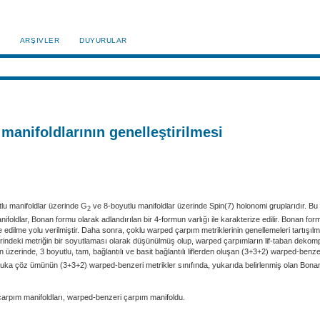
ARŞIVLER
DUYURULAR
anifoldlarının genelleştirilmesi
tlu manifoldlar üzerinde G
ve 8-boyutlu manifoldlar üzerinde Spin(7) holonomi gruplarıdır. Bu
2
anifoldlar, Bonan formu olarak adlandırılan bir 4-formun varlığı ile karakterize edilir. Bonan
edilme yolu verilmiştir. Daha sonra, çoklu warped çarpım metriklerinin genellemeleri tartışıl
üzerindeki metriğin bir soyutlaması olarak düşünülmüş olup, warped çarpımların lif-taban dek
 üzerinde, 3 boyutlu, tam, bağlantılı ve basit bağlantılı liflerden oluşan (3+3+2) warped-ben
tsuka çöz ümünün (3+3+2) warped-benzeri metrikler sınıfında, yukarıda belirlenmiş olan Bonan
arpım manifoldları, warped-benzeri çarpım manifoldu.