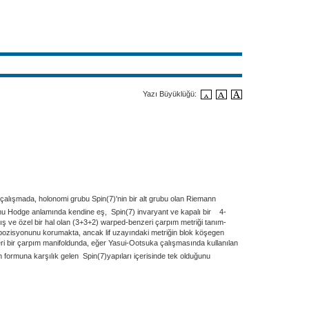
Yazı Büyüklüğü:
 çalışmada, holonomi grubu Spin(7)'nin bir alt grubu olan Riemann
 formu Hodge anlamında kendine eş, Spin(7) invaryant ve kapalı bir 4-
mış ve özel bir hal olan (3+3+2) warped-benzeri çarpım metriği tanım-
ompozisyonunu korumakta, ancak lif uzayındaki metriğin blok köşegen
zeri bir çarpım manifoldunda, eğer Yasui-Ootsuka çalışmasında kullanılan
 formuna karşılık gelen Spin(7)yapıları içerisinde tek olduğunu