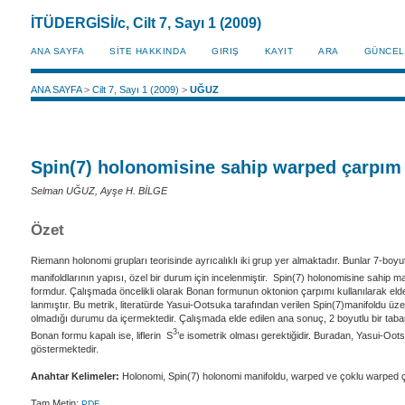
İTÜDERGİSİ/c, Cilt 7, Sayı 1 (2009)
ANA SAYFA
SİTE HAKKINDA
GIRIŞ
KAYIT
ARA
GÜNCEL
ANA SAYFA
>
Cilt 7, Sayı 1 (2009)
>
UĞUZ
Spin(7) holonomisine sahip warped çarpım m
Selman UĞUZ, Ayşe H. BİLGE
Özet
Riemann holonomi grupları teorisinde ayrıcalıklı iki grup yer almaktadır. Bunlar 7-boyu
manifoldlarının yapısı, özel bir durum için incelenmiştir. Spin(7) holonomisine sahip m
formdur. Çalışmada öncelikli olarak Bonan formunun oktonion çarpımı kullanılarak elde 
lanmıştır. Bu metrik, literatürde Yasui-Ootsuka tarafından verilen Spin(7)manifoldu 
olmadığı durumu da içermektedir. Çalışmada elde edilen ana sonuç, 2 boyutlu bir taban
3
Bonan formu kapalı ise, liflerin S
’e isometrik olması gerektiğidir. Buradan, Yasui-Oo
göstermektedir.
Anahtar Kelimeler:
Holonomi, Spin(7) holonomi manifoldu, warped ve çoklu warped ç
Tam Metin:
PDF