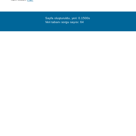
Sayfa oluşturuldu, yeri: 0.1500s
Veri tabanı sorgu sayısı: 64