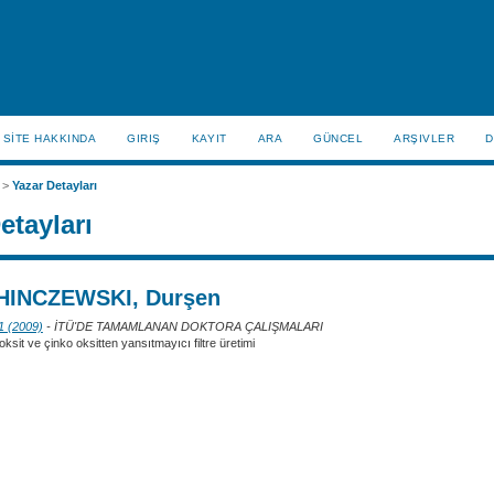
SİTE HAKKINDA
GIRIŞ
KAYIT
ARA
GÜNCEL
ARŞIVLER
D
>
Yazar Detayları
etayları
HINCZEWSKI, Durşen
 1 (2009)
- İTÜ'DE TAMAMLANAN DOKTORA ÇALIŞMALARI
ksit ve çinko oksitten yansıtmayıcı filtre üretimi