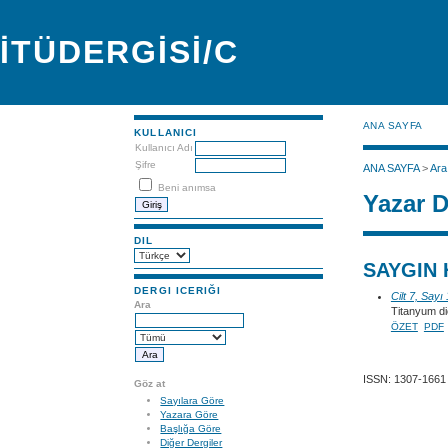
İTÜDERGİSİ/C
ANA SAYFA
KULLANICI
Kullanıcı Adı
Şifre
ANA SAYFA
>
Ara
Beni anımsa
Yazar D
DIL
SAYGIN 
DERGI ICERIĞI
Cilt 7, Sayı
Ara
Titanyum dio
ÖZET
PDF
ISSN: 1307-1661
Göz at
Sayılara Göre
Yazara Göre
Başlığa Göre
Diğer Dergiler