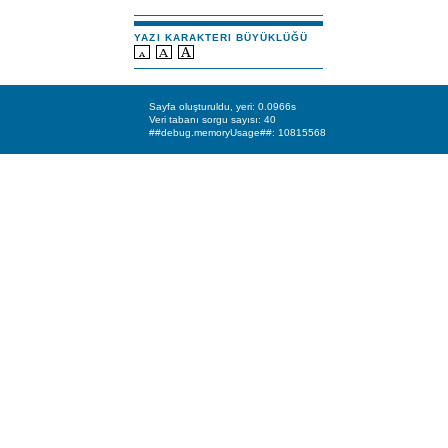
YAZI KARAKTERI BÜYÜKLÜĞÜ
Sayfa oluşturuldu, yeri: 0.0966s
Veri tabanı sorgu sayısı: 40
##debug.memoryUsage##: 10815568