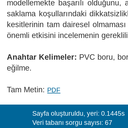
modellemekte başarılı olduğunu, a
saklama koşullarındaki dikkatsizli
kesitlerinin tam dairesel olmamas
önemli etkisini incelemenin gereklil
Anahtar Kelimeler:
PVC boru, boru
eğilme.
Tam Metin:
PDF
Sayfa oluşturuldu, yeri: 0.1445s
Veri tabanı sorgu sayısı: 67