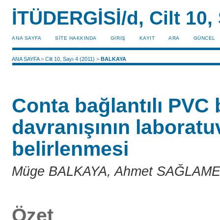
İTÜDERGİSİ/d, Cilt 10, 
ANA SAYFA
SİTE HAKKINDA
GIRIŞ
KAYIT
ARA
GÜNCEL
ANA SAYFA
>
Cilt 10, Sayı 4 (2011)
>
BALKAYA
Conta bağlantılı PVC
davranışının laboratuv
belirlenmesi
Müge BALKAYA, Ahmet SAĞLAME
Özet