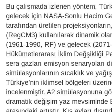
Bu çalışmada izlenen yöntem, Türk
gelecek için NASA-Sonlu Hacim G
tarafından üretilen projeksiyonları
(RegCM3) kullanılarak dinamik ola
(1961-1990, RF) ve gelecek (2071-2
Hükümetlerarası İklim Değşikliği Pa
sera gazları emisyon senaryoları di
simülasyonlarının sıcaklık ve yağış
Türkiye’nin iklimsel bölgeleri üzeri
incelenmiştir. A2 simülasyonuna gö
dramatik değişim yaz mevsiminde Eg
arasındaki artıştır. Kış ayları dışı