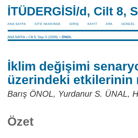
İTÜDERGİSİ/d, Cilt 8, S
ANA SAYFA
SİTE HAKKINDA
GIRIŞ
KAYIT
ARA
GÜNCEL
ANA SAYFA
>
Cilt 8, Sayı 5 (2009)
>
ÖNOL
İklim değişimi senar
üzerindeki etkilerini
Barış ÖNOL, Yurdanur S. ÜNAL, 
Özet