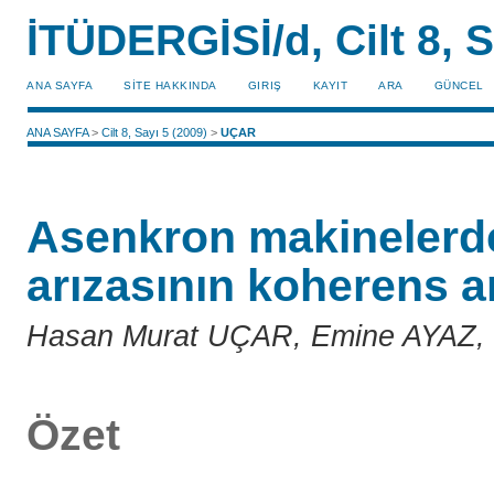
İTÜDERGİSİ/d, Cilt 8, S
ANA SAYFA
SİTE HAKKINDA
GIRIŞ
KAYIT
ARA
GÜNCEL
ANA SAYFA
>
Cilt 8, Sayı 5 (2009)
>
UÇAR
Asenkron makinelerde
arızasının koherens an
Hasan Murat UÇAR, Emine AYAZ,
Özet