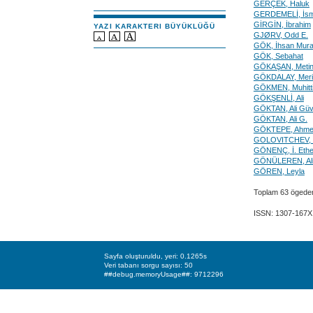
GERÇEK, Haluk
GERDEMELİ, İsm
GİRGİN, İbrahim
YAZI KARAKTERI BÜYÜKLÜĞÜ
GJØRV, Odd E.
GÖK, İhsan Mura
GÖK, Sebahat
GÖKAŞAN, Meti
GÖKDALAY, Meri
GÖKMEN, Muhitt
GÖKŞENLİ, Ali
GÖKTAN, Ali Gü
GÖKTAN, Ali G.
GÖKTEPE, Ahmet
GOLOVITCHEV, Va
GÖNENÇ, İ. Eth
GÖNÜLEREN, Ali
GÖREN, Leyla
Toplam 63 ögede
ISSN: 1307-167X
Sayfa oluşturuldu, yeri: 0.1265s
Veri tabanı sorgu sayısı: 50
##debug.memoryUsage##: 9712296