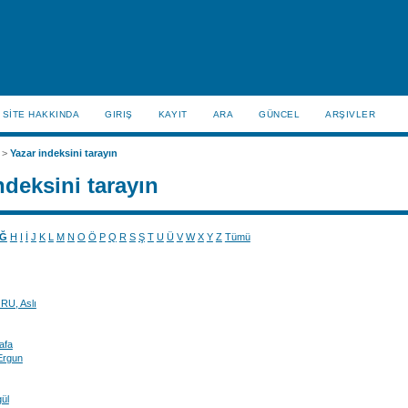
SİTE HAKKINDA
GIRIŞ
KAYIT
ARA
GÜNCEL
ARŞIVLER
>
Yazar indeksini tarayın
ndeksini tarayın
Ğ
H
I
İ
J
K
L
M
N
O
Ö
P
Q
R
S
Ş
T
U
Ü
V
W
X
Y
Z
Tümü
U, Aslı
afa
Ergun
ül