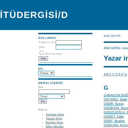
İTÜDERGİSİ/D
ANA SAYFA
KULLANICI
Kullanıcı Adı
Şifre
ANA SAYFA
>
Ara
Beni anımsa
Yazar i
DIL
A
B
C
Ç
D
E
F
G
DERGI ICERIĞI
G
Ara
GARAGON DOĞR
GEÇKİNLİ, Melih
GEDİK, Nuray
GEDİKTAŞ, Must
Göz at
GEDİZLİOĞLU, 
Sayılara Göre
GEMİCİ, Zafer
Yazara Göre
GENÇ, İbrahim
Başlığa Göre
GENÇATA, Ayşeg
Diğer Dergiler