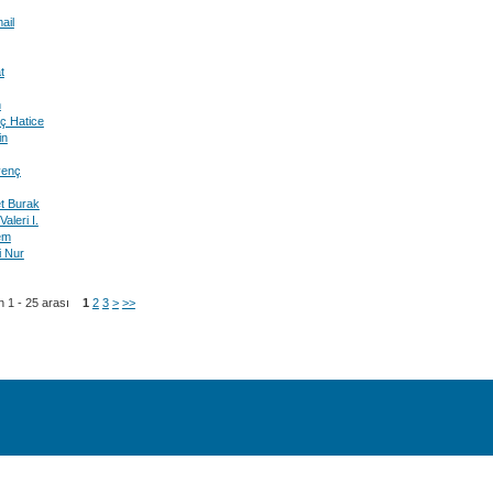
ail
t
n
ç Hatice
in
venç
 Burak
leri I.
em
 Nur
n 1 - 25 arası
1
2
3
>
>>