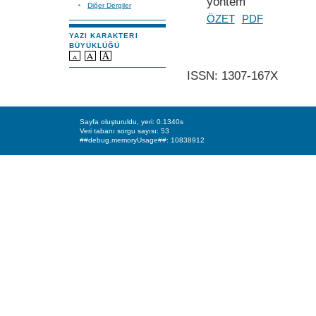
yöntem
Diğer Dergiler
ÖZET
PDF
YAZI KARAKTERI
BÜYÜKLÜĞÜ
ISSN: 1307-167X
Sayfa oluşturuldu, yeri: 0.1340s
Veri tabanı sorgu sayısı: 53
##debug.memoryUsage##: 10838912