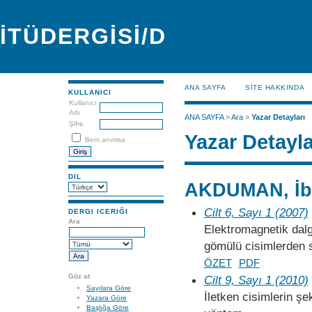
İTÜDERGİSİ/D
ANA SAYFA
SİTE HAKKINDA
KULLANICI
Kullanıcı
Adı
ANA SAYFA
>
Ara
>
Yazar Detayları
Şifre
Yazar Detayla
Beni anımsa
DIL
AKDUMAN, İb
Cilt 6, Sayı 1 (2007)
DERGI ICERIĞI
Ara
Elektromagnetik dalg
gömülü cisimlerden 
ÖZET
PDF
Göz at
Cilt 9, Sayı 1 (2010)
Sayılara Göre
İletken cisimlerin şek
Yazara Göre
Başlığa Göre