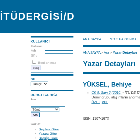
İTÜDERGİSİ/D
ANA SAYFA
SİTE HAKKINDA
KULLANICI
Kullanıcı
Adı
ANA SAYFA
>
Ara
>
Yazar Detayları
Şifre
Yazar Detayları
Beni anımsa
DIL
YÜKSEL, Behiye
Cilt 9, Sayı 2 (2010)
- İTÜ'DE 
DERGI ICERIĞI
Demir grubu alaşımların anorma
Ara
ÖZET
PDF
ISSN: 1307-167X
Göz at
Sayılara Göre
Yazara Göre
Başlığa Göre