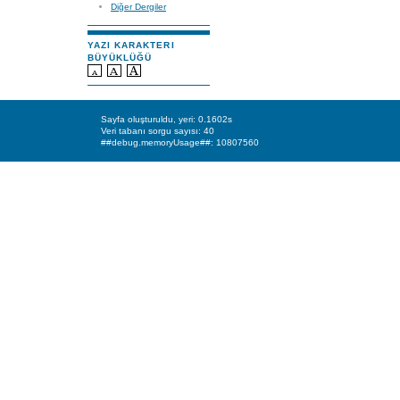
Diğer Dergiler
YAZI KARAKTERI
BÜYÜKLÜĞÜ
Sayfa oluşturuldu, yeri: 0.1602s
Veri tabanı sorgu sayısı: 40
##debug.memoryUsage##: 10807560