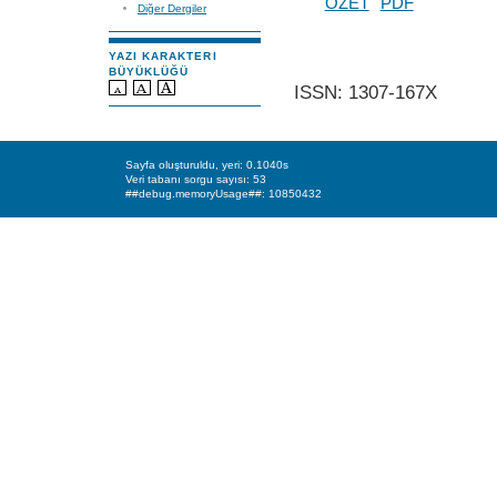
ÖZET
PDF
Diğer Dergiler
YAZI KARAKTERI
BÜYÜKLÜĞÜ
ISSN: 1307-167X
Sayfa oluşturuldu, yeri: 0.1040s
Veri tabanı sorgu sayısı: 53
##debug.memoryUsage##: 10850432