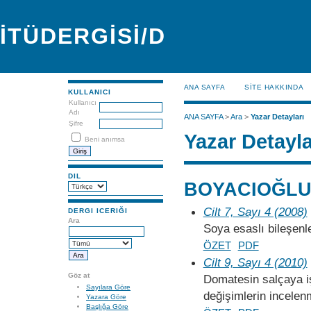
İTÜDERGİSİ/D
ANA SAYFA
SİTE HAKKINDA
KULLANICI
Kullanıcı
Adı
ANA SAYFA
>
Ara
>
Yazar Detayları
Şifre
Yazar Detayla
Beni anımsa
DIL
BOYACIOĞLU,
Cilt 7, Sayı 4 (2008)
DERGI ICERIĞI
Ara
Soya esaslı bileşenle
ÖZET
PDF
Cilt 9, Sayı 4 (2010)
Göz at
Domatesin salçaya i
Sayılara Göre
değişimlerin incelen
Yazara Göre
Başlığa Göre