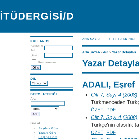
İTÜDERGİSİ/D
ANA SAYFA
SİTE HAKKINDA
KULLANICI
Kullanıcı
Adı
ANA SAYFA
>
Ara
>
Yazar Detayları
Şifre
Yazar Detayla
Beni anımsa
DIL
ADALI, Eşref
Cilt 7, Sayı 4 (2008)
DERGI ICERIĞI
Ara
Türkmenceden Türkçey
ÖZET
PDF
Cilt 7, Sayı 4 (2008)
Göz at
Türkçe'nin olasılık ta
Sayılara Göre
ÖZET
PDF
Yazara Göre
Başlığa Göre