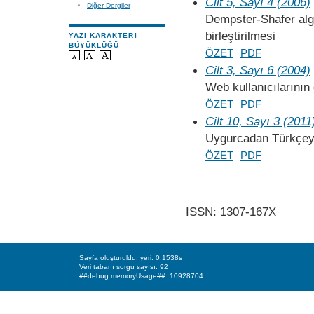
Cilt 5, Sayı 4 (2006)
Diğer Dergiler
Dempster-Shafer algo
birleştirilmesi
YAZI KARAKTERI
BÜYÜKLÜĞÜ
ÖZET
PDF
Cilt 3, Sayı 6 (2004)
Web kullanıcılarının
ÖZET
PDF
Cilt 10, Sayı 3 (2011
Uygurcadan Türkçeye 
ÖZET
PDF
ISSN: 1307-167X
Sayfa oluşturuldu, yeri: 0.1538s
Veri tabanı sorgu sayısı: 92
##debug.memoryUsage##: 10928704