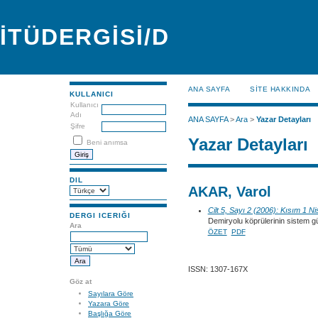
İTÜDERGİSİ/D
ANA SAYFA
SİTE HAKKINDA
KULLANICI
Kullanıcı
Adı
ANA SAYFA
>
Ara
>
Yazar Detayları
Şifre
Yazar Detayları
Beni anımsa
DIL
AKAR, Varol
Cilt 5, Sayı 2 (2006): Kısım 1 N
DERGI ICERIĞI
Demiryolu köprülerinin sistem güve
Ara
ÖZET
PDF
ISSN: 1307-167X
Göz at
Sayılara Göre
Yazara Göre
Başlığa Göre