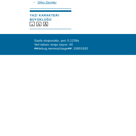
Diğer Dergiler
YAZI KARAKTERI
BÜYÜKLÜĞÜ
Sayfa oluşturuldu, yeri: 0.1239s
Veri tabanı sorgu sayısı: 40
##debug.memoryUsage##: 10801920