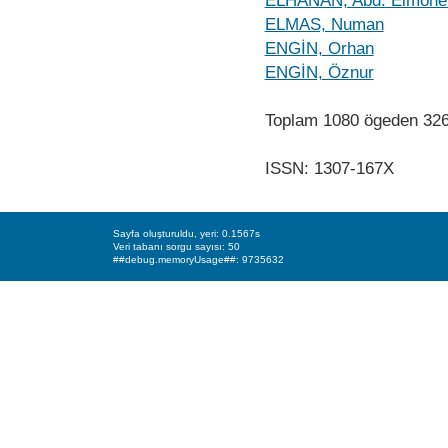
ELHANAN, Abd. Elmone
ELMAS, Numan
ENGİN, Orhan
ENGİN, Öznur
Toplam 1080 ögeden 32
ISSN: 1307-167X
Sayfa oluşturuldu, yeri: 0.1567s
Veri tabanı sorgu sayısı: 50
##debug.memoryUsage##: 9735632