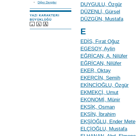
Diğer Dergiler
DUYGULU, Özgür
DÜZENLİ, Gürsel
YAZI KARAKTERI
DÜZGÜN, Mustafa
BÜYÜKLÜĞÜ
E
EDİS, Fırat Oğuz
EGESOY, Aylin
EĞRİCAN, A. Nilüfer
EĞRİCAN, Nilüfer
EKER, Oktay
EKERCİN, Semih
EKİNCİOĞLU, Özgür
EKMEKÇİ, Umut
EKONOMİ, Münir
EKSİK, Osman
EKSİN, İbrahim
EKŞİOĞLU, Ender Mete
ELÇİOĞLU, Mustafa