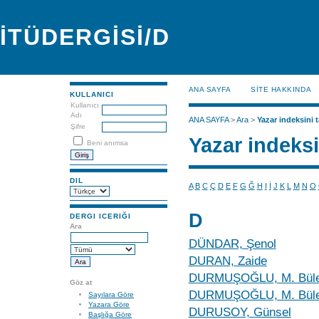
İTÜDERGİSİ/D
ANA SAYFA
SİTE HAKKINDA
KULLANICI
Kullanıcı
Adı
ANA SAYFA
>
Ara
>
Yazar indeksini t
Şifre
Yazar indeksi
Beni anımsa
DIL
A
B
C
Ç
D
E
F
G
Ğ
H
I
İ
J
K
L
M
N
O
D
DERGI ICERIĞI
Ara
DÜNDAR, Şenol
DURAN, Zaide
DURMUŞOĞLU, M. Büle
Göz at
DURMUŞOĞLU, M. Büle
Sayılara Göre
Yazara Göre
DURUSOY, Günsel
Başlığa Göre