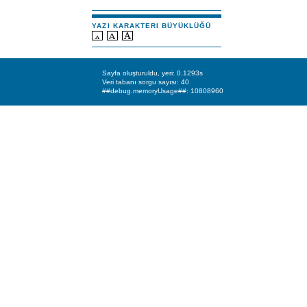
YAZI KARAKTERI BÜYÜKLÜĞÜ
Sayfa oluşturuldu, yeri: 0.1293s
Veri tabanı sorgu sayısı: 40
##debug.memoryUsage##: 10808960