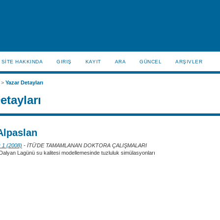
SİTE HAKKINDA
GIRIŞ
KAYIT
ARA
GÜNCEL
ARŞIVLER
>
Yazar Detayları
etayları
Alpaslan
ı 1 (2008)
- İTÜ'DE TAMAMLANAN DOKTORA ÇALIŞMALARI
Dalyan Lagünü su kalitesi modellemesinde tuzluluk simülasyonları