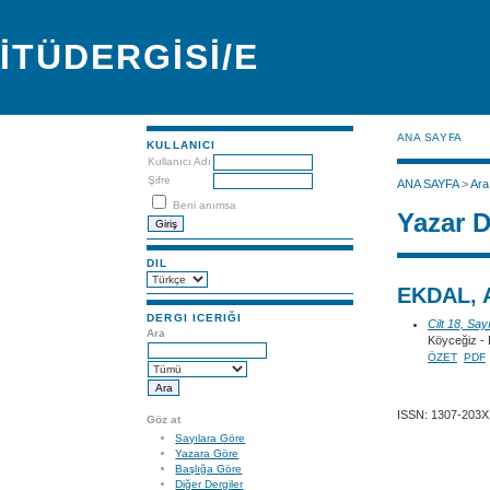
İTÜDERGİSİ/E
ANA SAYFA
KULLANICI
Kullanıcı Adı
Şifre
ANA SAYFA
>
Ara
Beni anımsa
Yazar D
DIL
EKDAL, 
DERGI ICERIĞI
Cilt 18, Say
Ara
Köyceğiz - 
ÖZET
PDF
ISSN: 1307-203X
Göz at
Sayılara Göre
Yazara Göre
Başlığa Göre
Diğer Dergiler