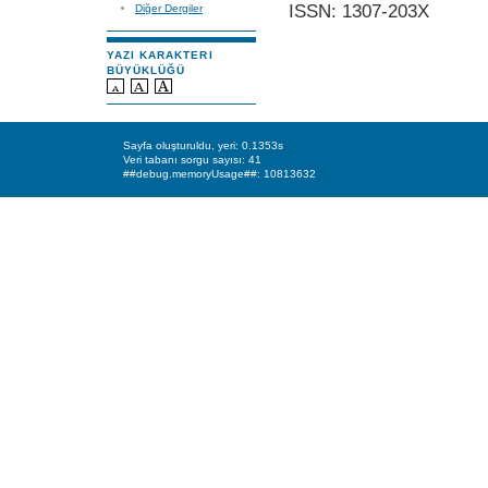
ISSN: 1307-203X
Diğer Dergiler
YAZI KARAKTERI
BÜYÜKLÜĞÜ
Sayfa oluşturuldu, yeri: 0.1353s
Veri tabanı sorgu sayısı: 41
##debug.memoryUsage##: 10813632