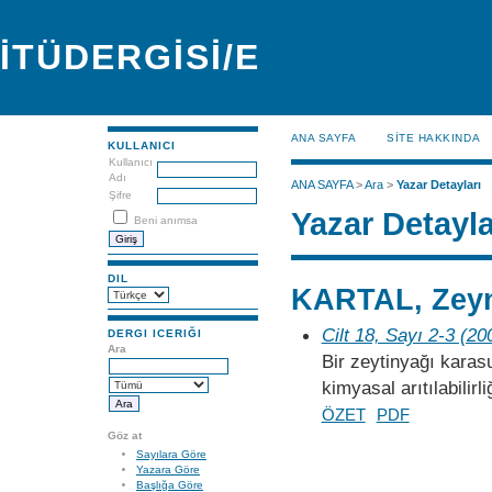
İTÜDERGİSİ/E
ANA SAYFA
SİTE HAKKINDA
KULLANICI
Kullanıcı
Adı
ANA SAYFA
>
Ara
>
Yazar Detayları
Şifre
Yazar Detayla
Beni anımsa
DIL
KARTAL, Zey
Cilt 18, Sayı 2-3 (20
DERGI ICERIĞI
Ara
Bir zeytinyağı kara
kimyasal arıtılabilirl
ÖZET
PDF
Göz at
Sayılara Göre
Yazara Göre
Başlığa Göre