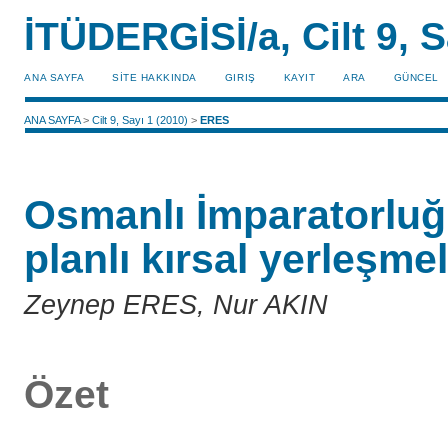
İTÜDERGİSİ/a, Cilt 9, S
ANA SAYFA
SİTE HAKKINDA
GIRIŞ
KAYIT
ARA
GÜNCEL
ANA SAYFA
>
Cilt 9, Sayı 1 (2010)
>
ERES
Osmanlı İmparatorlu
planlı kırsal yerleşme
Zeynep ERES, Nur AKIN
Özet