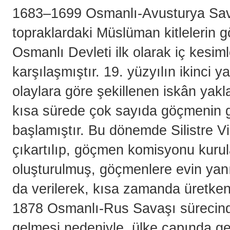
1683–1699 Osmanlı-Avusturya Sav
topraklardaki Müslüman kitlelerin
Osmanlı Devleti ilk olarak iç kesi
karşılaşmıştır. 19. yüzyılın ikinci 
olaylara göre şekillenen iskân yak
kısa sürede çok sayıda göçmenin 
başlamıştır. Bu dönemde Silistre Vil
çıkartılıp, göçmen komisyonu kurula
oluşturulmuş, göçmenlere evin yanı
da verilerek, kısa zamanda üretken 
1878 Osmanlı-Rus Savaşı sürecind
gelmesi nedeniyle, ülke çapında geçe