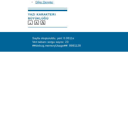
Diğer Dergiler
YAZI KARAKTERI
BÜYÜKLÜĞÜ
Sayfa oluşturuldu, yeri: 0.0611s
Veri tabanı sorgu sayısı: 23
##debug.memoryUsage##: 8981128