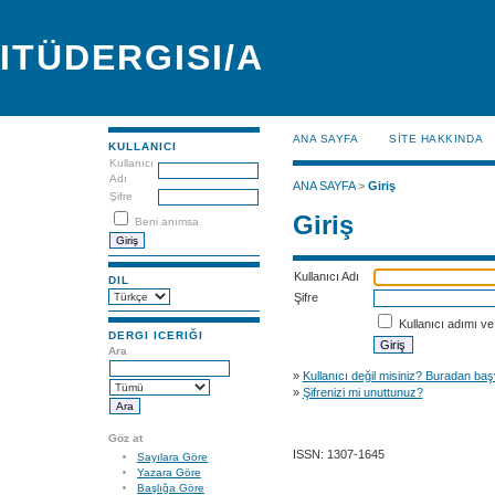
ITÜDERGISI/A
ANA SAYFA
SİTE HAKKINDA
KULLANICI
Kullanıcı
Adı
ANA SAYFA
>
Giriş
Şifre
Giriş
Beni anımsa
Kullanıcı Adı
DIL
Şifre
Kullanıcı adımı ve 
DERGI ICERIĞI
Ara
»
Kullanıcı değil misiniz? Buradan baş
»
Şifrenizi mi unuttunuz?
Göz at
ISSN: 1307-1645
Sayılara Göre
Yazara Göre
Başlığa Göre