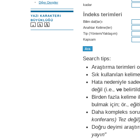
Diğer Dergiler
kadar
İndeks terimleri
YAZI KARAKTERI
BÜYÜKLÜĞÜ
Bilim dal(lar)ı
Anahtar Kelime(ler)
Tip (Yöntem/Yaklaşım)
Kapsam
Search tips:
Araştırma terimleri 
Sık kullanılan kelime
Hata nedeniyle sade
değil (i.e.,
ve
belirtild
Birden fazla kelime il
bulmak için; ör.,
eğit
Daha kompleks sorula
konferans) Tez değil
Doğru deyimi araştırm
yayın"