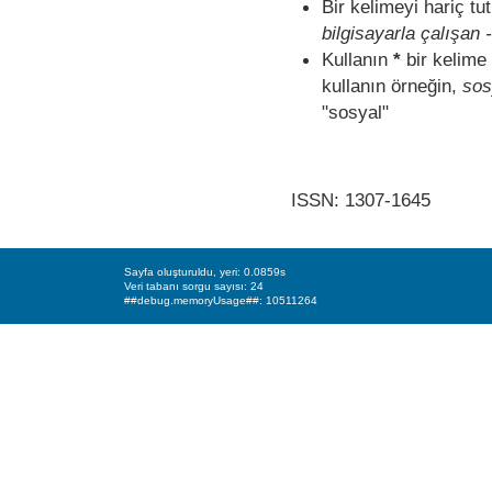
Bir kelimeyi hariç t
bilgisayarla çalışan -
Kullanın
*
bir kelime 
kullanın örneğin,
sos
"sosyal"
ISSN: 1307-1645
Sayfa oluşturuldu, yeri: 0.0859s
Veri tabanı sorgu sayısı: 24
##debug.memoryUsage##: 10511264