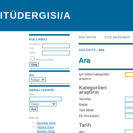
ITÜDERGISI/A
ANA SAYFA
SİTE HAKKINDA
KULLANICI
Kullanıcı
Adı
ANA SAYFA
>
Ara
Şifre
Ara
Beni anımsa
için bütün kategorileri
DIL
araştırın
Kategorileri
DERGI ICERIĞI
araştırın
Ara
Yazarlar
Başlık
Tam Metin
Ek Dosya(lar)
Göz at
Sayılara Göre
Tarih
Yazara Göre
Başlığa Göre
den