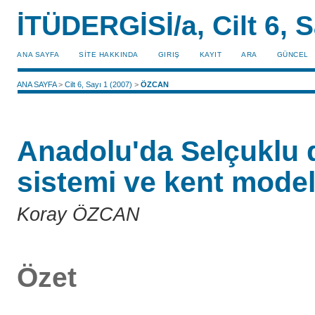
İTÜDERGİSİ/a, Cilt 6, S
ANA SAYFA
SİTE HAKKINDA
GIRIŞ
KAYIT
ARA
GÜNCEL
ANA SAYFA
>
Cilt 6, Sayı 1 (2007)
>
ÖZCAN
Anadolu'da Selçuklu
sistemi ve kent model
Koray ÖZCAN
Özet