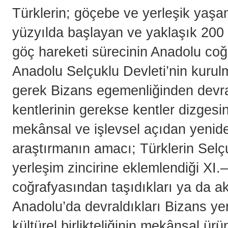
Türklerin; göçebe ve yerleşik yaşama 
yüzyılda başlayan ve yaklaşık 200 
göç hareketi sürecinin Anadolu coğ
Anadolu Selçuklu Devleti’nin kurul
gerek Bizans egemenliğinden devra
kentlerinin gerekse kentler dizgesi
mekânsal ve işlevsel açıdan yeniden
araştırmanın amacı; Türklerin Selçu
yerleşim zincirine eklemlendiği XI.–
coğrafyasından taşıdıkları ya da ak
Anadolu’da devraldıkları Bizans yer
kültürel birlikteliğinin mekânsal ür