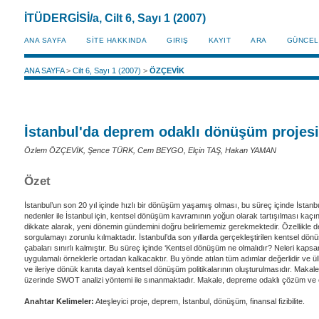
İTÜDERGİSİ/a, Cilt 6, Sayı 1 (2007)
ANA SAYFA
SİTE HAKKINDA
GIRIŞ
KAYIT
ARA
GÜNCEL
ANA SAYFA
>
Cilt 6, Sayı 1 (2007)
>
ÖZÇEVİK
İstanbul'da deprem odaklı dönüşüm projesini
Özlem ÖZÇEVİK, Şence TÜRK, Cem BEYGO, Elçin TAŞ, Hakan YAMAN
Özet
İstanbul’un son 20 yıl içinde hızlı bir dönüşüm yaşamış olması, bu süreç içinde İst
nedenler ile İstanbul için, kentsel dönüşüm kavramının yoğun olarak tartışılması kaçını
dikkate alarak, yeni dönemin gündemini doğru belirlememiz gerekmektedir. Özellikle de
sorgulamayı zorunlu kılmaktadır. İstanbul’da son yıllarda gerçekleştirilen kentsel dönüşü
çabaları sınırlı kalmıştır. Bu süreç içinde ‘Kentsel dönüşüm ne olmalıdır? Neleri kaps
uygulamalı örneklerle ortadan kalkacaktır. Bu yönde atılan tüm adımlar değerlidir ve ülk
ve ileriye dönük kanıta dayalı kentsel dönüşüm politikalarının oluşturulmasıdır. Makal
üzerinde SWOT analizi yöntemi ile sınanmaktadır. Makale, depreme odaklı çözüm ve et
Anahtar Kelimeler:
Ateşleyici proje, deprem, İstanbul, dönüşüm, finansal fizibilite.