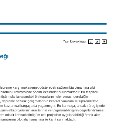
Yazı Büyüklüğü:
eği
ın depreme karşı mukavemet gösterecek sağlamlıkta olmaması gibi
larının üretilmesinde önemli eksiklikler bulunmaktadır. Bu tespitleri
nüşüm planlamasındaki ön koşulların neler olması gerektiğini
 depreme hazırlık çalışmalarının kentsel planlama ile ilişkilendirilme
irtakım kavramsal kargaşa da yaşanmıştır. Bu karmaşa, ancak süreç içinde
üm etki projelerinin araçlarının ve uygulanabilirliğinin değerlendirilmesi
em odaklı kentsel dönüşüm etki projesinin uygulanabilirliği örnek alan
malarına pilot alan sınaması ile kanıt sunmaktadır.