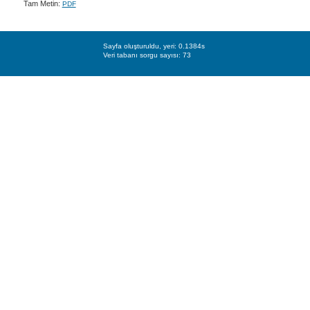
Tam Metin:
PDF
Sayfa oluşturuldu, yeri: 0.1384s
Veri tabanı sorgu sayısı: 73