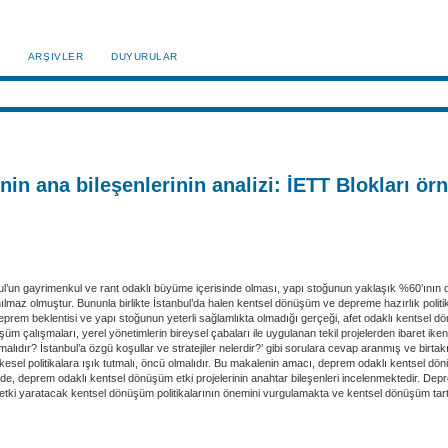
ARŞIVLER
DUYURULAR
n ana bileşenlerinin analizi: İETT Blokları örn
anbul’un gayrimenkul ve rant odaklı büyüme içerisinde olması, yapı stoğunun yaklaşık %60’ın
lmaz olmuştur. Bununla birlikte İstanbul’da halen kentsel dönüşüm ve depreme hazırlık politika
prem beklentisi ve yapı stoğunun yeterli sağlamlıkta olmadığı gerçeği, afet odaklı kentsel dö
m çalışmaları, yerel yönetimlerin bireysel çabaları ile uygulanan tekil projelerden ibaret iken,
amalıdır? İstanbul’a özgü koşullar ve stratejiler nelerdir?’ gibi sorulara cevap aranmış ve b
esel politikalara ışık tutmalı, öncü olmalıdır. Bu makalenin amacı, deprem odaklı kentsel dönüş
ede, deprem odaklı kentsel dönüşüm etki projelerinin anahtar bileşenleri incelenmektedir. Depr
ki yaratacak kentsel dönüşüm politikalarının önemini vurgulamakta ve kentsel dönüşüm tartış