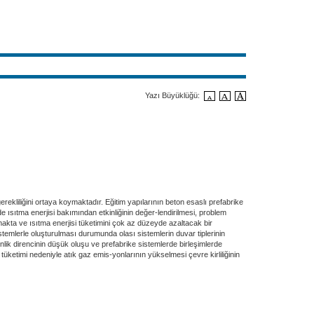
Yazı Büyüklüğü:
erekliliğini ortaya koymaktadır. Eğitim yapılarının beton esaslı prefabrike
e ısıtma enerjisi bakımından etkinliğinin değer-lendirilmesi, problem
makta ve ısıtma enerjisi tüketimini çok az düzeyde azaltacak bir
temlerle oluşturulması durumunda olası sistemlerin duvar tiplerinin
nlik direncinin düşük oluşu ve prefabrike sistemlerde birleşimlerde
ketimi nedeniyle atık gaz emis-yonlarının yükselmesi çevre kirliliğinin