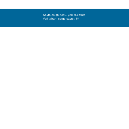
Sayfa oluşturuldu, yeri: 0.1550s
Veri tabanı sorgu sayısı: 64