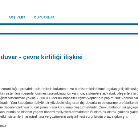
ARŞIVLER
DUYURULAR
var - çevre kirliliği ilişkisi
zorunluluğu, prefabrike sistemlerin kullanımını ve bu sistemlerin birçok açıdan geliştirilmesi g
kin sistemlerin değerlendirilmesi zorunluluğunun yanında, sistemlere ait kabuk bileşenlerinin d
eğitim sistemimde yaklaşık 300.000 derslik kapasiteli eğitim yapılarının yapımı söz konusu ol
ktadır. Yapı kabuğunun büyük bir yüzdesini oluşturan dış duvarların betonarme prefabrike sis
arının değerlendirilmesi bu çalışmanın ana konusunu oluşturmaktadır. Çünkü betonun ısı geçirge
nucunda da binanın yaşam dönemi maliyetleri artmaktadır. Bunlara ek olarak, yüksek yakıt tü
in sistemlerin araştırılması ve çözümlerin geliştirilmesi zorunluluğu ortaya çıkmıştır.
onları.