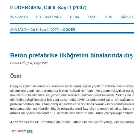
İTÜDERGİSİ/a, Cilt 6, Sayı 1 (2007)
ANA SAYFA
SİTE HAKKINDA
GIRIŞ
KAYIT
ARA
GÜNCEL
ANA SAYFA
>
Cilt 6, Sayı 1 (2007)
>
GÖÇER
Beton prefabrike ilköğretim binalarında dış du
Caner GÖÇER, Bilge IŞIK
Özet
Değişen eğitim sistemine ve süresine bağlı olarak eğitim yapılarının hızla inşa edilmesi 
sistemlerle yapılması durumunda üretim maliyetinin, hızının ve yapım kolaylıklarına iliş
noktalarının belirlenmesi ve çözüm önerilerinin sunulması gerekmektedir. Sekiz yıllık 
çözümün geliştirilmesiyle bile yapı toplamında büyük oranda enerji tasarrufu sağlanma
problem noktalarının ısıtma enerjisi tüketim verilerine bağlı olarak kirletici emisyonl
meydana gelen ısı köprüleri büyük miktarda enerji kayıplarına neden olmakta; bunun so
artmasına neden olmaktadır. Bu nedenle bina tasarımında ısıtma enerjisi kapsamında etk
Anahtar Kelimeler:
Prefabrike dış duvar, ısıtma enerjisi, çevre kirliliği, kirletici emisy
Tam Metin:
PDF