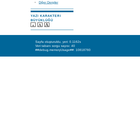
Diğer Dergiler
YAZI KARAKTERI
BÜYÜKLÜĞÜ
Sayfa oluşturuldu, yeri: 0.1162s
Veri tabanı sorgu sayısı: 40
##debug.memoryUsage##: 10818760