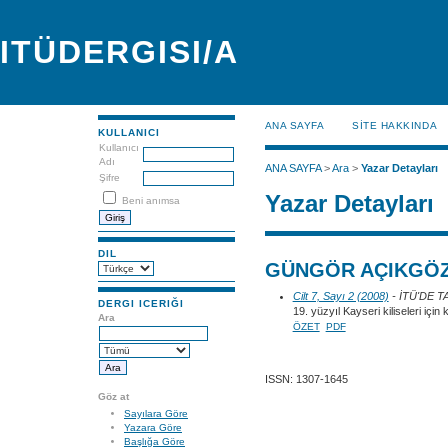
ITÜDERGISI/A
ANA SAYFA
SİTE HAKKINDA
KULLANICI
Kullanıcı
Adı
ANA SAYFA
>
Ara
>
Yazar Detayları
Şifre
Yazar Detayları
Beni anımsa
DIL
GÜNGÖR AÇIKGÖZ
Cilt 7, Sayı 2 (2008)
- İTÜ'DE 
DERGI ICERIĞI
19. yüzyıl Kayseri kiliseleri için
Ara
ÖZET
PDF
ISSN: 1307-1645
Göz at
Sayılara Göre
Yazara Göre
Başlığa Göre