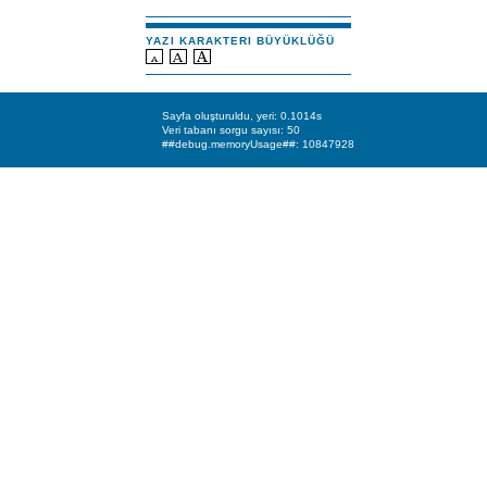
YAZI KARAKTERI BÜYÜKLÜĞÜ
Sayfa oluşturuldu, yeri: 0.1014s
Veri tabanı sorgu sayısı: 50
##debug.memoryUsage##: 10847928