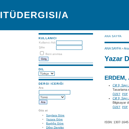
ITÜDERGISI/A
ANA SAYFA
KULLANICI
Kullanıcı Adı
Şifre
ANA SAYFA
>
Ara
Beni anımsa
Yazar D
DIL
ERDEM, 
DERGI ICERIĞI
Cilt 9, Sayı
Ara
Tasarlama e
ÖZET
PDF
Cilt 9, Sayı
Bilgisayar 
ÖZET
PDF
Göz at
Sayılara Göre
Yazara Göre
ISSN: 1307-1645
Başlığa Göre
Diğer Dergiler