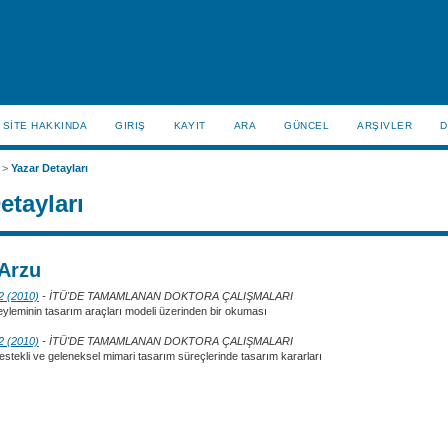
SİTE HAKKINDA
GIRIŞ
KAYIT
ARA
GÜNCEL
ARŞIVLER
D
>
Yazar Detayları
etayları
Arzu
 2 (2010)
- İTÜ'DE TAMAMLANAN DOKTORA ÇALIŞMALARI
yleminin tasarım araçları modeli üzerinden bir okuması
 2 (2010)
- İTÜ'DE TAMAMLANAN DOKTORA ÇALIŞMALARI
destekli ve geleneksel mimari tasarım süreçlerinde tasarım kararları