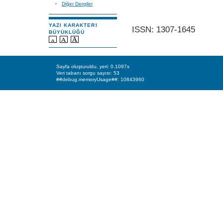
Diğer Dergiler
YAZI KARAKTERI
ISSN: 1307-1645
BÜYÜKLÜĞÜ
Sayfa oluşturuldu, yeri: 0.1097s
Veri tabanı sorgu sayısı: 53
##debug.memoryUsage##: 10843960