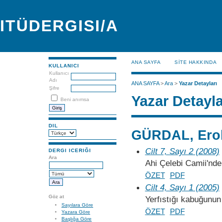
ITÜDERGISI/A
ANA SAYFA
SİTE HAKKINDA
KULLANICI
Kullanıcı
Adı
ANA SAYFA
>
Ara
>
Yazar Detayları
Şifre
Yazar Detayla
Beni anımsa
DIL
GÜRDAL, Ero
Cilt 7, Sayı 2 (2008)
DERGI ICERIĞI
Ara
Ahi Çelebi Camii'nde
ÖZET
PDF
Cilt 4, Sayı 1 (2005)
Göz at
Yerfıstığı kabuğunun
Sayılara Göre
ÖZET
PDF
Yazara Göre
Başlığa Göre