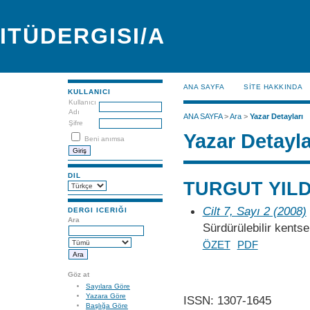
ITÜDERGISI/A
ANA SAYFA
SİTE HAKKINDA
KULLANICI
Kullanıcı
Adı
ANA SAYFA
>
Ara
>
Yazar Detayları
Şifre
Yazar Detayla
Beni anımsa
DIL
TURGUT YILDI
Cilt 7, Sayı 2 (2008)
DERGI ICERIĞI
Ara
Sürdürülebilir kents
ÖZET
PDF
Göz at
Sayılara Göre
Yazara Göre
ISSN: 1307-1645
Başlığa Göre