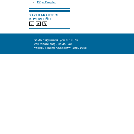
Diğer Dergiler
YAZI KARAKTERI
BÜYÜKLÜĞÜ
Sayfa oluşturuldu, yeri: 0.1097s
Veri tabanı sorgu sayısı: 40
##debug.memoryUsage##: 10821048