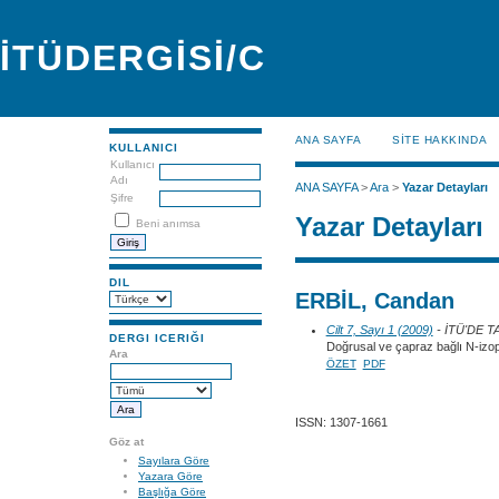
İTÜDERGİSİ/C
ANA SAYFA
SİTE HAKKINDA
KULLANICI
Kullanıcı
Adı
ANA SAYFA
>
Ara
>
Yazar Detayları
Şifre
Yazar Detayları
Beni anımsa
DIL
ERBİL, Candan
Cilt 7, Sayı 1 (2009)
- İTÜ'DE 
DERGI ICERIĞI
Doğrusal ve çapraz bağlı N-izopr
Ara
ÖZET
PDF
ISSN: 1307-1661
Göz at
Sayılara Göre
Yazara Göre
Başlığa Göre