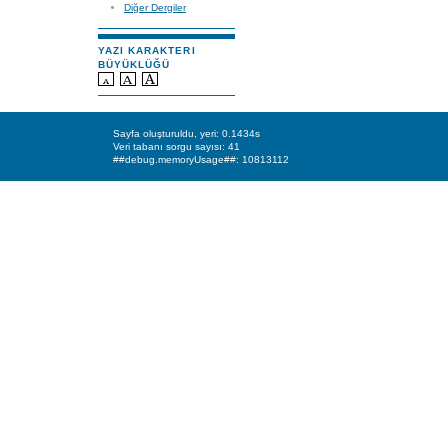
Diğer Dergiler
YAZI KARAKTERI
BÜYÜKLÜĞÜ
Sayfa oluşturuldu, yeri: 0.1434s
Veri tabanı sorgu sayısı: 41
##debug.memoryUsage##: 10813112