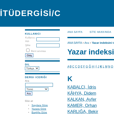
İTÜDERGİSİ/C
ANA SAYFA
SİTE HAKKINDA
KULLANICI
Kullanıcı
Adı
ANA SAYFA
>
Ara
>
Yazar indeksini t
Şifre
Yazar indeksi
Beni anımsa
DIL
A
B
C
Ç
D
E
F
G
Ğ
H
I
İ
J
K
L
M
N
O
K
DERGI ICERIĞI
Ara
KABALCI, İdris
KÂHYA, Didem
KALKAN, Ayfer
Göz at
KAMER, Orhan
Sayılara Göre
Yazara Göre
KARLIĞA, Bekir
Başlığa Göre