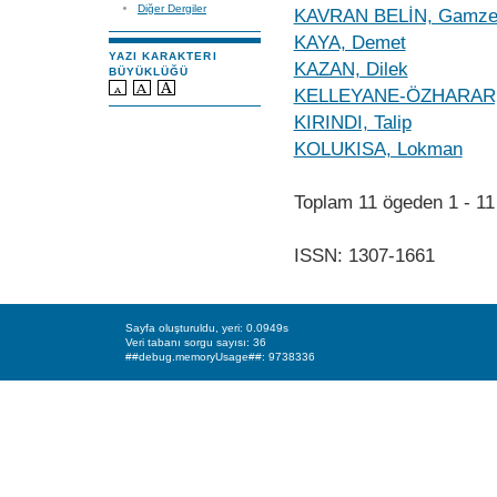
Diğer Dergiler
KAVRAN BELİN, Gamz
KAYA, Demet
YAZI KARAKTERI
KAZAN, Dilek
BÜYÜKLÜĞÜ
KELLEYANE-ÖZHARAR, 
KIRINDI, Talip
KOLUKISA, Lokman
Toplam 11 ögeden 1 - 
ISSN: 1307-1661
Sayfa oluşturuldu, yeri: 0.0949s
Veri tabanı sorgu sayısı: 36
##debug.memoryUsage##: 9738336