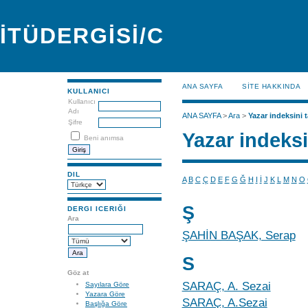
İTÜDERGİSİ/C
ANA SAYFA
SİTE HAKKINDA
KULLANICI
Kullanıcı
Adı
ANA SAYFA
>
Ara
>
Yazar indeksini t
Şifre
Yazar indeksi
Beni anımsa
DIL
A
B
C
Ç
D
E
F
G
Ğ
H
I
İ
J
K
L
M
N
O
Ş
DERGI ICERIĞI
Ara
ŞAHİN BAŞAK, Serap
S
Göz at
SARAÇ, A. Sezai
Sayılara Göre
Yazara Göre
SARAÇ, A.Sezai
Başlığa Göre