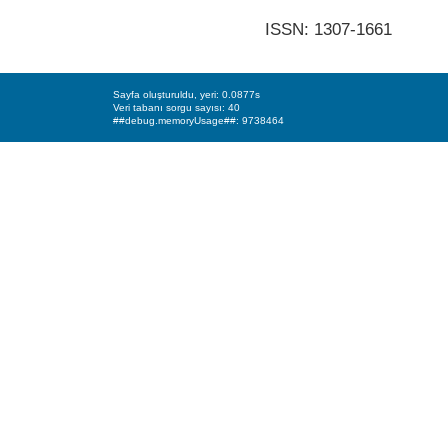
ISSN: 1307-1661
Sayfa oluşturuldu, yeri: 0.0877s
Veri tabanı sorgu sayısı: 40
##debug.memoryUsage##: 9738464