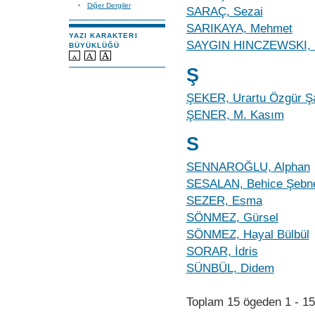
Diğer Dergiler
SARAÇ, Sezai
SARIKAYA, Mehmet
YAZI KARAKTERI
SAYGIN HINCZEWSKI, 
BÜYÜKLÜĞÜ
Ş
ŞEKER, Urartu Özgür Ş
ŞENER, M. Kasım
S
SENNAROĞLU, Alphan
SESALAN, Behice Şeb
SEZER, Esma
SÖNMEZ, Gürsel
SÖNMEZ, Hayal Bülbül
SORAR, İdris
SÜNBÜL, Didem
Toplam 15 ögeden 1 - 