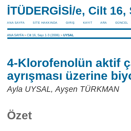
İTÜDERGİSİ/e, Cilt 16, 
ANA SAYFA
SİTE HAKKINDA
GIRIŞ
KAYIT
ARA
GÜNCEL
ANA SAYFA
>
Cilt 16, Sayı 1-3 (2006)
>
UYSAL
4-Klorofenolün aktif
ayrışması üzerine biy
Ayla UYSAL, Ayşen TÜRKMAN
Özet