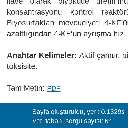
ilave olarak biyokütle üretimind
konsantrasyonu kontrol reakt
Biyosurfaktan mevcudiyeti 4-KF’ün
azalttığından 4-KF’ün ayrışma hızı 
Anahtar Kelimeler:
Aktif çamur, b
toksisite.
Tam Metin:
PDF
Sayfa oluşturuldu, yeri: 0.1329s
Veri tabanı sorgu sayısı: 64