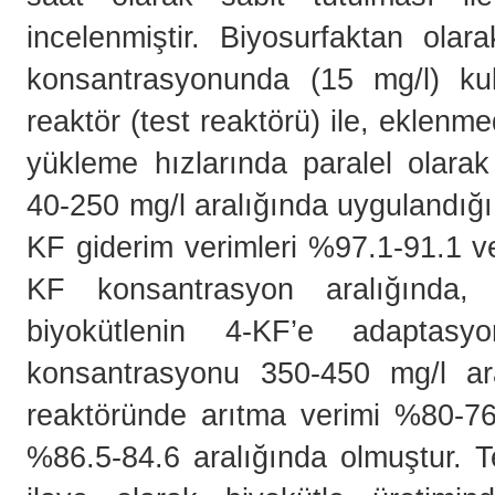
incelenmiştir. Biyosurfaktan olar
konsantrasyonunda (15 mg/l) kulla
reaktör (test reaktörü) ile, eklenm
yükleme hızlarında paralel olarak
40-250 mg/l aralığında uygulandığı
KF giderim verimleri %97.1-91.1 v
KF konsantrasyon aralığında,
biyokütlenin 4-KF’e adaptasy
konsantrasyonu 350-450 mg/l ara
reaktöründe arıtma verimi %80-76.
%86.5-84.6 aralığında olmuştur. T