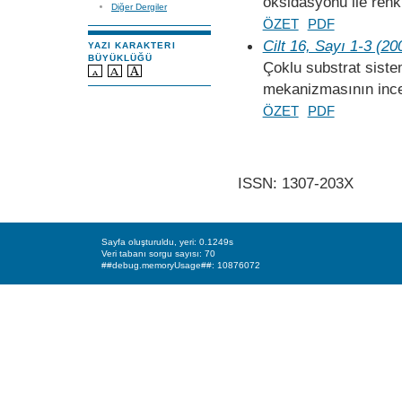
oksidasyonu ile renk 
Diğer Dergiler
ÖZET
PDF
Cilt 16, Sayı 1-3 (20
YAZI KARAKTERI
BÜYÜKLÜĞÜ
Çoklu substrat siste
mekanizmasının inc
ÖZET
PDF
ISSN: 1307-203X
Sayfa oluşturuldu, yeri: 0.1249s
Veri tabanı sorgu sayısı: 70
##debug.memoryUsage##: 10876072