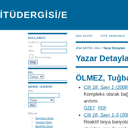
İTÜDERGİSİ/E
ANA SAYFA
SİTE HAKKINDA
KULLANICI
Kullanıcı
Adı
ANA SAYFA
>
Ara
>
Yazar Detayları
Şifre
Yazar Detayla
Beni anımsa
DIL
ÖLMEZ, Tuğb
Cilt 18, Sayı 1 (2008
DERGI ICERIĞI
Ara
Kompleks olarak bağl
arıtımı
ÖZET
PDF
Göz at
Cilt 16, Sayı 1-3 (20
Sayılara Göre
Reaktif boya banyola
Yazara Göre
Başlığa Göre