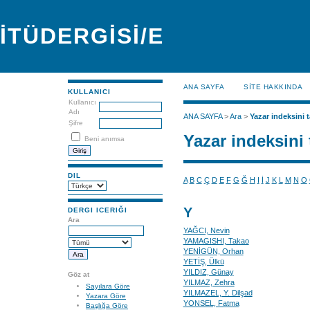
İTÜDERGİSİ/E
ANA SAYFA
SİTE HAKKINDA
KULLANICI
Kullanıcı
Adı
ANA SAYFA
>
Ara
>
Yazar indeksini t
Şifre
Yazar indeksini 
Beni anımsa
DIL
A
B
C
Ç
D
E
F
G
Ğ
H
I
İ
J
K
L
M
N
O
Y
DERGI ICERIĞI
Ara
YAĞCI, Nevin
YAMAGISHI, Takao
YENİGÜN, Orhan
YETİŞ, Ülkü
YILDIZ, Günay
Göz at
YILMAZ, Zehra
Sayılara Göre
YILMAZEL, Y. Dilşad
Yazara Göre
YONSEL, Fatma
Başlığa Göre