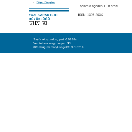
Diğer Dergiler
Toplam 8 ögeden 1 - 8 arası
ISSN: 1307-203X
YAZI KARAKTERI
BÜYÜKLÜĞÜ
Sayfa oluşturuldu, yeri: 0.0888s
Veri tabanı sorgu sayısı: 33
##debug.memoryUsage##: 9735216