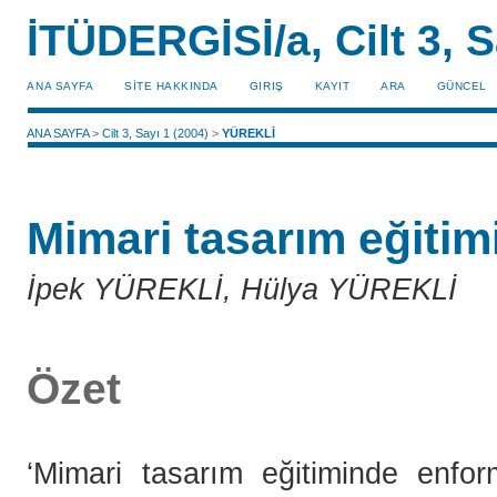
İTÜDERGİSİ/a, Cilt 3, S
ANA SAYFA
SİTE HAKKINDA
GIRIŞ
KAYIT
ARA
GÜNCEL
ANA SAYFA
>
Cilt 3, Sayı 1 (2004)
>
YÜREKLİ
Mimari tasarım eğitim
İpek YÜREKLİ, Hülya YÜREKLİ
Özet
‘Mimari tasarım eğitiminde enform