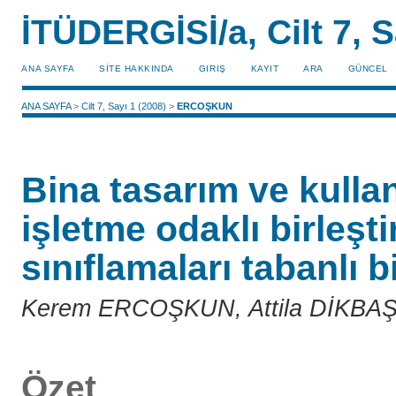
İTÜDERGİSİ/a, Cilt 7, S
ANA SAYFA
SİTE HAKKINDA
GIRIŞ
KAYIT
ARA
GÜNCEL
ANA SAYFA
>
Cilt 7, Sayı 1 (2008)
>
ERCOŞKUN
Bina tasarım ve kulla
işletme odaklı birleşt
sınıflamaları tabanlı 
Kerem ERCOŞKUN, Attila DİKBA
Özet